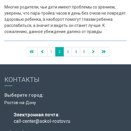
Многие родители, чьи дети имеют проблемы со зрением,
уверены, что пара-тройка часов в день без очков не повредят
здоровью ребенка, а наоборот помогут глазам ребенка
расслабиться, а значит и видеть он станет лучше. К
сожалению, данное убеждение далеко от правды.
1
2
3
4
5
КОНТАКТЫ
Выберите город:
Ростов-на-Дону
Электронная почта:
call-center@sokol-rostov.ru