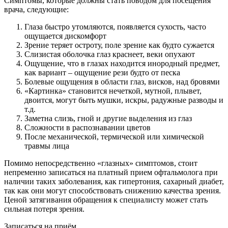
Симптомы, которые должны стать поводом для посещения
врача, следующие:
Глаза быстро утомляются, появляется сухость, часто
ощущается дискомфорт
Зрение теряет остроту, поле зрение как будто сужается
Слизистая оболочка глаз краснеет, веки опухают
Ощущение, что в глазах находится инородный предмет,
как вариант – ощущение рези будто от песка
Болевые ощущения в области глаз, висков, над бровями
«Картинка» становится нечеткой, мутной, плывет,
двоится, могут быть мушки, искры, радужные разводы и
т.д.
Заметна слизь, гной и другие выделения из глаз
Сложности в распознавании цветов
После механической, термической или химической
травмы лица
Помимо непосредственно «глазных» симптомов, стоит
непременно записаться на платный прием офтальмолога при
наличии таких заболевания, как гипертония, сахарный диабет,
так как они могут способствовать снижению качества зрения.
Ценой затягивания обращения к специалисту может стать
сильная потеря зрения.
Записаться на приём