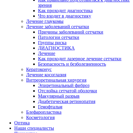
зрения
Как проходит диагностика
Что входит в диагностику
Лечение глаукомы
Лечение заболеваний сетчатки
Причины заболеваний сетчатки
Патологии сетчатки
Группы риска
ДИАГНОСТИКА
Лечение
Как проходит лазерное лечение сетчатки
Безопасность и безболезненность
Кератоконус
Лечение косоглазия
Витреоретинальная хирургия
Эпиретинальный фиброз
Отслойка сетчатой оболочки
Макулярный разрыв
Диабетическая ретинопатия
Гемофтальм
Блефаропластика
Косметология
Оптика
Наши специалисты