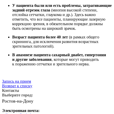
У пациента были или есть проблемы, затрагивающие
задний отрезок глаза
(миопия высокой степени,
отслойка сетчатки, глаукома и др.). Здесь важно
отметить, что все пациенты, планирующие лазерную
коррекцию зрения, в обязательном порядке должны
быть осмотрены на широкий зрачок.
Возраст пациента более 40 лет
(в рамках общего
скрининга, для исключения развития возрастных
зрительных патологий).
В анамнезе пациента сахарный диабет, гипертония
Записаться
и другие заболевания
, которые могут приводить
к поражению сетчатки и зрительного нерва.
на
диагностику
зрения
Запись на прием
Возврат к списку
Контакты
Выберите город:
Ростов-на-Дону
Электронная почта: