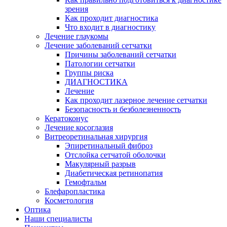
зрения
Как проходит диагностика
Что входит в диагностику
Лечение глаукомы
Лечение заболеваний сетчатки
Причины заболеваний сетчатки
Патологии сетчатки
Группы риска
ДИАГНОСТИКА
Лечение
Как проходит лазерное лечение сетчатки
Безопасность и безболезненность
Кератоконус
Лечение косоглазия
Витреоретинальная хирургия
Эпиретинальный фиброз
Отслойка сетчатой оболочки
Макулярный разрыв
Диабетическая ретинопатия
Гемофтальм
Блефаропластика
Косметология
Оптика
Наши специалисты