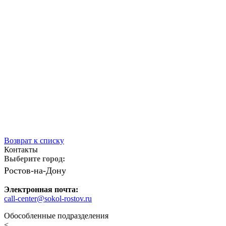
саться
на
ностику
ения
Возврат к списку
Контакты
Выберите город:
Ростов-на-Дону
Электронная почта:
call-center@sokol-rostov.ru
Обособленные подразделения
<