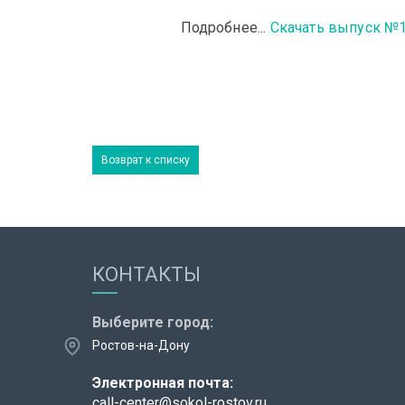
Подробнее...
Скачать выпуск №1
Записаться
на
диагностику
зрения
Возврат к списку
КОНТАКТЫ
Выберите город:
Ростов-на-Дону
Электронная почта:
call-center@sokol-rostov.ru