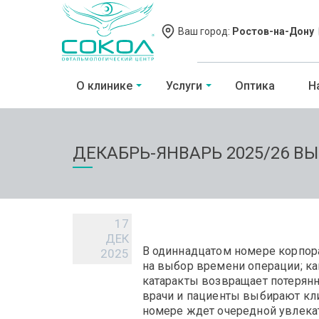
Ваш город:
Ростов-на-Дону
О клинике
Услуги
Оптика
Н
ДЕКАБРЬ-ЯНВАРЬ 2025/26 В
17
ДЕК
В одиннадцатом номере корпорат
2025
на выбор времени операции; как
катаракты возвращает потерянно
врачи и пациенты выбирают кли
номере ждет очередной увлека