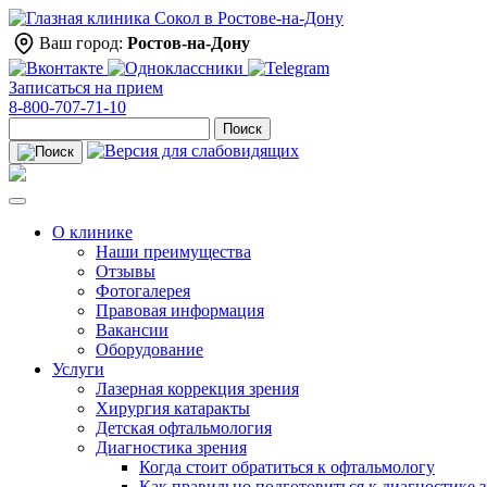
Ваш город:
Ростов-на-Дону
Записаться на прием
8-800-707-71-10
Поиск
О клинике
Наши преимущества
Отзывы
Фотогалерея
Правовая информация
Вакансии
Оборудование
Услуги
Лазерная коррекция зрения
Хирургия катаракты
Детская офтальмология
Диагностика зрения
Когда стоит обратиться к офтальмологу
Как правильно подготовиться к диагностике 