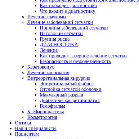
Как проходит диагностика
Что входит в диагностику
Лечение глаукомы
Лечение заболеваний сетчатки
Причины заболеваний сетчатки
Патологии сетчатки
Группы риска
ДИАГНОСТИКА
Лечение
Как проходит лазерное лечение сетчатки
Безопасность и безболезненность
Кератоконус
Лечение косоглазия
Витреоретинальная хирургия
Эпиретинальный фиброз
Отслойка сетчатой оболочки
Макулярный разрыв
Диабетическая ретинопатия
Гемофтальм
Блефаропластика
Косметология
Оптика
Наши специалисты
Пациентам